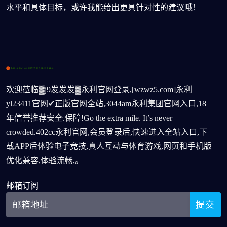
水平和具体目标，或许我能给出更具针对性的建议哦！
欢迎莅临▓j9发发发▓永利官网登录,[wzwz5.com]永利
yl23411官网✔正版官网全站,3044am永利集团官网入口,18
年信誉推荐安全.保障!Go the extra mile. It’s never
crowded.402cc永利官网,会员登录后,快速进入全站入口,下
载APP后体验电子竞技,真人互动与体育游戏,网页和手机版
优化兼容,体验流畅,。
邮箱订阅
*我们不会分享您的个人信息