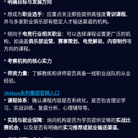
*
明确目标与发展方向
* 想成为
职业选手
：应重点关注那些提供高强度
青训课程
、
并与多家职业俱乐部有稳定人才输送渠道的机构。
* 倾向于
电竞行业相关职业
：可以选择课程设置更广泛的机
构，如涵盖
俱乐部运营、赛事策划、电竞解说、内容制作
等
方向的课程。
*
考察机构的核心实力
*
师资力量
：了解教练和讲师是否具备一线职业战队的从业
经验。
3044am永利集团官网入口
*
课程体系
：确认课程内容是否系统化，是否包含理论学
习、实战训练、复盘分析、心理辅导等。
*
实践与就业保障
：询问机构是否为学员提供足够的
实战比
赛机会
，以及是否有明确的
实习推荐或就业输送渠道
。